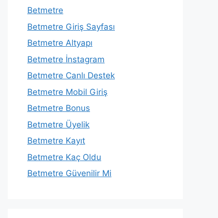
Betmetre
Betmetre Giriş Sayfası
Betmetre Altyapı
Betmetre İnstagram
Betmetre Canlı Destek
Betmetre Mobil Giriş
Betmetre Bonus
Betmetre Üyelik
Betmetre Kayıt
Betmetre Kaç Oldu
Betmetre Güvenilir Mi