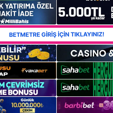
BETMETRE GİRİŞ İÇİN TIKLAYINIZ!