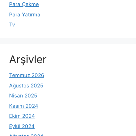
Para Çekme
Para Yatırma
Tv
Arşivler
Temmuz 2026
Ağustos 2025
Nisan 2025
Kasım 2024
Ekim 2024
Eylül 2024