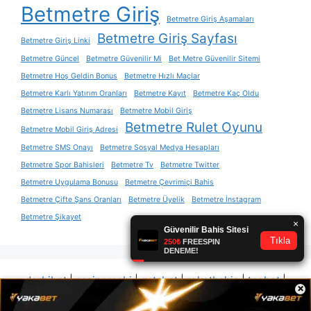
Betmetre Giriş
Betmetre Giriş Aşamaları
Betmetre Giriş Sayfası
Betmetre Giriş Linki
Betmetre Güncel
Betmetre Güvenilir Mi
Bet Metre Güvenilir Sitemi
Betmetre Hoş Geldin Bonus
Betmetre Hızlı Maçlar
Betmetre Karlı Yatırım Oranları
Betmetre Kayıt
Betmetre Kaç Oldu
Betmetre Lisans Numarası
Betmetre Mobil Giriş
Betmetre Rulet Oyunu
Betmetre Mobil Giriş Adresi
Betmetre SMS Onayı
Betmetre Sosyal Medya Hesapları
Betmetre Spor Bahisleri
Betmetre Tv
Betmetre Twitter
Betmetre Uygulama Bonusu
Betmetre Çevrimiçi Bahis
Betmetre Çifte Şans Oranları
Betmetre Üyelik
Betmetre İnstagram
Betmetre Şikayet
derbibet
|
casinomobi
|
gatabet
|
roketbahis
|
toobet
|
×
betebak
|
luxbet
|
alevcasino