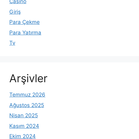
Casino
Giriş
Para Çekme
Para Yatırma
Tv
Arşivler
Temmuz 2026
Ağustos 2025
Nisan 2025
Kasım 2024
Ekim 2024