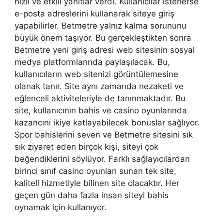
hızlı ve etkili yanıtlar verdi. Kullanıcılar isterlerse
e-posta adreslerini kullanarak siteye giriş
yapabilirler. Betmetre yalnız kalma sorununu
büyük önem taşıyor. Bu gerçekleştikten sonra
Betmetre yeni giriş adresi web sitesinin sosyal
medya platformlarında paylaşılacak. Bu,
kullanıcıların web sitenizi görüntülemesine
olanak tanır. Site aynı zamanda nezaketi ve
eğlenceli aktiviteleriyle de tanınmaktadır. Bu
site, kullanıcının bahis ve casino oyunlarında
kazancını ikiye katlayabilecek bonuslar sağlıyor.
Spor bahislerini seven ve Betmetre sitesini sık
sık ziyaret eden birçok kişi, siteyi çok
beğendiklerini söylüyor. Farklı sağlayıcılardan
birinci sınıf casino oyunları sunan tek site,
kaliteli hizmetiyle bilinen site olacaktır. Her
geçen gün daha fazla insan siteyi bahis
oynamak için kullanıyor.