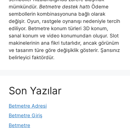
mümkündür.
Betmetre destek hattı
Ödeme
sembollerin kombinasyonuna bağlı olarak
değişir. Oyun, rastgele oynanışı nedeniyle tercih
ediliyor. Betmetre konum türleri 3D konum,
sanal konum ve video konumundan oluşur. Slot
makinelerinin ana fikri tutarlıdır, ancak görünüm
ve tasarım türe göre değişiklik gösterir. Şansınız
belirleyici faktördür.
Son Yazılar
Betmetre Adresi
Betmetre Giriş
Betmetre