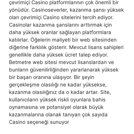
çevrimiçi Casino platformlarının çok önemli bir
yönüdür. Casinoseverler, kazanma şansı yüksek
olan çevrimiçi Casino sitelerini tercih ediyor.
Casinolar kazanma şanslarını arttırmak için
daha yüksek oranlar sağlayan platformlara
katılırlar. Öğelerin maliyeti bir web sitesinden
diğerine farklılık gösterir. Mevcut lisans sahipleri
genellikle daha yüksek ücret talep ediyor.
Betmetre web sitesi mevcut lisanslardan ve
bunların güvenilirliğinden yararlanarak yüksek
bir başarı oranına ulaşıyor. Bir şeyin
gerçekleşme olasılığı ne kadar yüksekse,
kazanma olasılığınız da o kadar artar. Site,
kullanıcıların yüksek riskli oyunlara bahis
oynamasına ve potansiyel olarak büyük
kazanmalarına olanak tanıyan çok sayıda
Casino seçeneği sunuyor