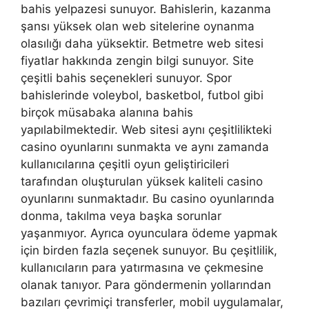
bahis yelpazesi sunuyor. Bahislerin, kazanma
şansı yüksek olan web sitelerine oynanma
olasılığı daha yüksektir. Betmetre web sitesi
fiyatlar hakkında zengin bilgi sunuyor. Site
çeşitli bahis seçenekleri sunuyor. Spor
bahislerinde voleybol, basketbol, futbol gibi
birçok müsabaka alanına bahis
yapılabilmektedir. Web sitesi aynı çeşitlilikteki
casino oyunlarını sunmakta ve aynı zamanda
kullanıcılarına çeşitli oyun geliştiricileri
tarafından oluşturulan yüksek kaliteli casino
oyunlarını sunmaktadır. Bu casino oyunlarında
donma, takılma veya başka sorunlar
yaşanmıyor. Ayrıca oyunculara ödeme yapmak
için birden fazla seçenek sunuyor. Bu çeşitlilik,
kullanıcıların para yatırmasına ve çekmesine
olanak tanıyor. Para göndermenin yollarından
bazıları çevrimiçi transferler, mobil uygulamalar,