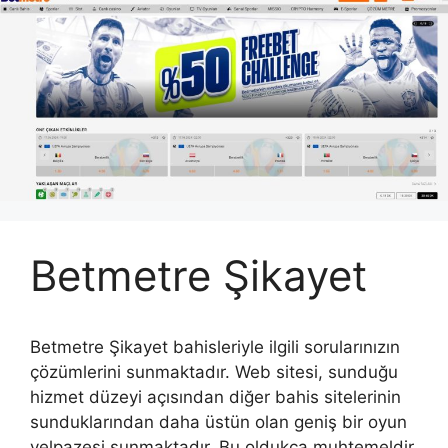
Betmetre Şikayet
Betmetre Şikayet bahisleriyle ilgili sorularınızın
çözümlerini sunmaktadır. Web sitesi, sunduğu
hizmet düzeyi açısından diğer bahis sitelerinin
sunduklarından daha üstün olan geniş bir oyun
yelpazesi sunmaktadır. Bu oldukça muhtemeldir.