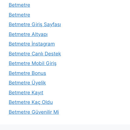
Betmetre
Betmetre
Betmetre Giriş Sayfası
Betmetre Altyapı
Betmetre İnstagram
Betmetre Canlı Destek
Betmetre Mobil Giriş
Betmetre Bonus
Betmetre Üyelik
Betmetre Kayıt
Betmetre Kaç Oldu
Betmetre Güvenilir Mi