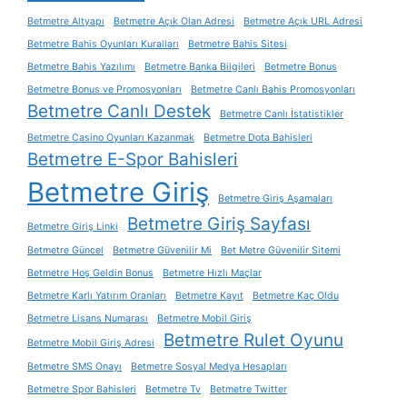
Betmetre Altyapı
Betmetre Açık Olan Adresi
Betmetre Açık URL Adresi
Betmetre Bahis Oyunları Kuralları
Betmetre Bahis Sitesi
Betmetre Bahis Yazılımı
Betmetre Banka Bilgileri
Betmetre Bonus
Betmetre Bonus ve Promosyonları
Betmetre Canlı Bahis Promosyonları
Betmetre Canlı Destek
Betmetre Canlı İstatistikler
Betmetre Casino Oyunları Kazanmak
Betmetre Dota Bahisleri
Betmetre E-Spor Bahisleri
Betmetre Giriş
Betmetre Giriş Aşamaları
Betmetre Giriş Sayfası
Betmetre Giriş Linki
Betmetre Güncel
Betmetre Güvenilir Mi
Bet Metre Güvenilir Sitemi
Betmetre Hoş Geldin Bonus
Betmetre Hızlı Maçlar
Betmetre Karlı Yatırım Oranları
Betmetre Kayıt
Betmetre Kaç Oldu
Betmetre Lisans Numarası
Betmetre Mobil Giriş
Betmetre Rulet Oyunu
Betmetre Mobil Giriş Adresi
Betmetre SMS Onayı
Betmetre Sosyal Medya Hesapları
Betmetre Spor Bahisleri
Betmetre Tv
Betmetre Twitter