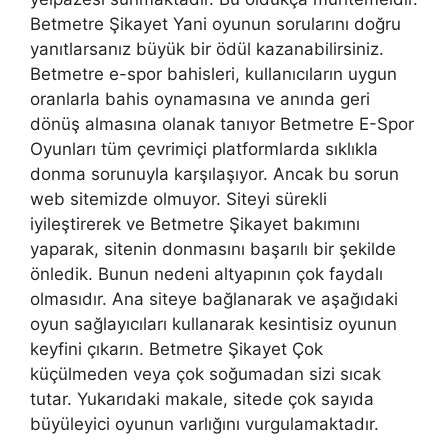
Betmetre Şikayet Yani oyunun sorularını doğru
yanıtlarsanız büyük bir ödül kazanabilirsiniz.
Betmetre e-spor bahisleri, kullanıcıların uygun
oranlarla bahis oynamasına ve anında geri
dönüş almasına olanak tanıyor Betmetre E-Spor
Oyunları tüm çevrimiçi platformlarda sıklıkla
donma sorunuyla karşılaşıyor. Ancak bu sorun
web sitemizde olmuyor. Siteyi sürekli
iyileştirerek ve Betmetre Şikayet bakımını
yaparak, sitenin donmasını başarılı bir şekilde
önledik. Bunun nedeni altyapının çok faydalı
olmasıdır. Ana siteye bağlanarak ve aşağıdaki
oyun sağlayıcıları kullanarak kesintisiz oyunun
keyfini çıkarın. Betmetre Şikayet Çok
küçülmeden veya çok soğumadan sizi sıcak
tutar. Yukarıdaki makale, sitede çok sayıda
büyüleyici oyunun varlığını vurgulamaktadır.