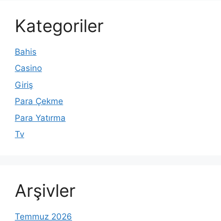
Kategoriler
Bahis
Casino
Giriş
Para Çekme
Para Yatırma
Tv
Arşivler
Temmuz 2026