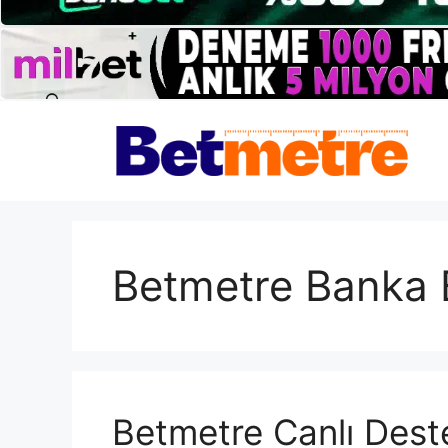
İçeriğe
atla
Betmetre Banka Bi
Betmetre Canlı Dest