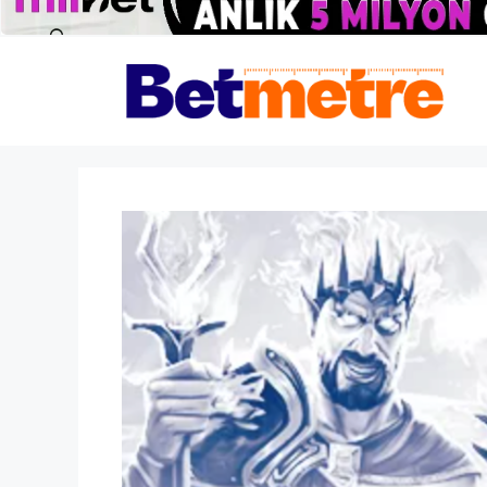
İçeriğe
atla