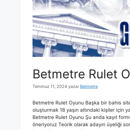
Betmetre Rulet 
Temmuz 11, 2024
yazar
Betmetre
Betmetre Rulet Oyunu Başka bir bahis site
oluşturmak 18 yaşın altındaki kişiler için 
Betmetre Rulet Oyunu Şu anda kayıt form
öneriyoruz Teorik olarak adayın üyeliği son